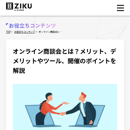
お知らせ
お役立ちコンテンツ
NEWS
TOP
お役立ちコンテンツ
オンライン商談会と
は？メリット、デメリットやツール、開催のポイント
セミナー
を解説
イベント
オンライン商談会とは？メリット、デ
プロダクト
メリットやツール、開催のポイントを
ZIKUとは？
解説
なぜ効果的なのか？
ZIKUが選ばれる理由
価格
機能
動画で体験
事例／来場者の声
活用シーン
よくあるご質問