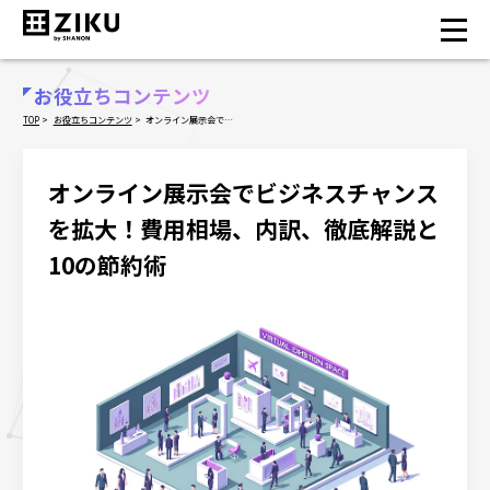
お知らせ
お役立ちコンテンツ
NEWS
TOP
お役立ちコンテンツ
オンライン展示会でビ
ジネスチャンスを拡大！費用相場、内訳、徹底解説と
セミナー
10の節約術
イベント
オンライン展示会でビジネスチャンス
プロダクト
を拡大！費用相場、内訳、徹底解説と
ZIKUとは？
10の節約術
なぜ効果的なのか？
ZIKUが選ばれる理由
価格
機能
動画で体験
事例／来場者の声
活用シーン
よくあるご質問